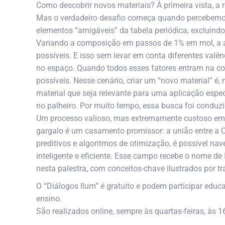
Como descobrir novos materiais? À primeira vista, a r
Mas o verdadeiro desafio começa quando percebemo
elementos “amigáveis” da tabela periódica, excluindo
Variando a composição em passos de 1% em mol, a a
possíveis. E isso sem levar em conta diferentes valê
no espaço. Quando todos esses fatores entram na cont
possíveis. Nesse cenário, criar um “novo material” é, 
material que seja relevante para uma aplicação espec
no palheiro. Por muito tempo, essa busca foi conduzid
Um processo valioso, mas extremamente custoso em 
gargalo é um casamento promissor: a união entre a 
preditivos e algoritmos de otimização, é possível n
inteligente e eficiente. Esse campo recebe o nome de
nesta palestra, com conceitos-chave ilustrados por 
O “Diálogos Ilum” é gratuito e podem participar educ
ensino.
São realizados online, sempre às quartas-feiras, às 1