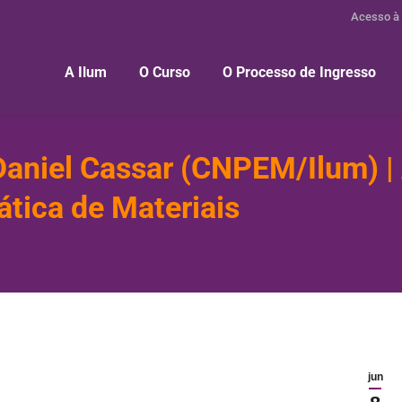
Acesso à
A Ilum
O Curso
O Processo de Ingresso
Daniel Cassar (CNPEM/Ilum) | 
ática de Materiais
jun