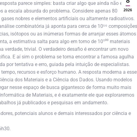
8
esposta parece simples: basta criar algo que ainda não existe.
s a escala absurda do problema. Considere apenas 80
2026
 gases nobres e elementos artificiais ou altamente radioativos.
nálise combinatória já aponta para cerca de 10⁵⁶ composiçõe
ncias, isótopos ou as inúmeras formas de arranjar esses átomos
a, a estimativa salta para algo em torno de 10¹⁰⁰ materiais
na verdade, trivial. O verdadeiro desafio é encontrar um novo
ífica. E aí sim o problema se torna encontrar a famosa agulha
a por tentativa e erro, guiada pela intuição de especialistas.
tempo, recursos e esforço humano. A resposta moderna a esse
Ciência dos Materiais e a Ciência dos Dados. Usando modelos
avegar nesse espaço de busca gigantesco de forma muito mais
 Informática de Materiais, e é exatamente ele que exploraremos
trabalhos já publicados e pesquisas em andamento.
adores, potenciais alunos e demais interessados por ciência e
6h30.