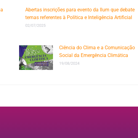
ia
Abertas inscrições para evento da Ilum que debate
temas referentes à Política e Inteligência Artificial
02/07/2025
Ciência do Clima e a Comunicação
Social da Emergência Climática
19/08/2024