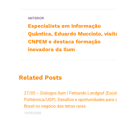
Navegação
ANTERIOR
de
Especialista em Informação
Quântica, Eduardo Mucciolo, visit
post:
Post
CNPEM e destaca formação
anterior:
inovadora da Ilum
Related Posts
27/05 – Diálogos Ilum | Fernando Landgraf (Esco
Politécnica/USP): Desafios e oportunidades para 
Brasil no negócio das terras raras
19/05/2026