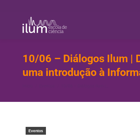
10/06 – Diálogos Ilum | 
uma introdução à Inform
Você está aqui:
Início
Eventos
10/06 – Diálogos Ilum |…
Eventos