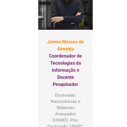
James Moraes de
Almeida
Coordenador de
Tecnologias da
Informação e
Docente
Pesquisador
Doutorado:
Nanociências e
Materiais
Avançados
(UFABC). Pós-
Doutorado: UFABC,