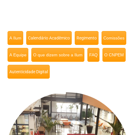
A Ilum
Calendário Acadêmico
Regimento
Comissões
A Equipe
O que dizem sobre a Ilum
FAQ
O CNPEM
Autenticidade Digital