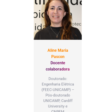
Aline Maria
Pascon
Docente
colaboradora
Doutorado:
Engenharia Elétrica
(FEEC-UNICAMP) –
Pós-doutorado
UNICAMP, Cardiff
University e
CNPEM