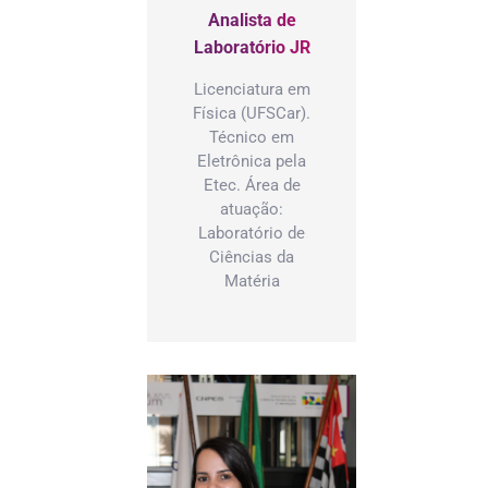
Analista de
esentante da
Laboratório JR
unidade
rna á llum,
Licenciatura em
cados pelo
Física (UFSCar).
or.
Técnico em
Eletrônica pela
Etec. Área de
atuação:
Laboratório de
Ciências da
Matéria