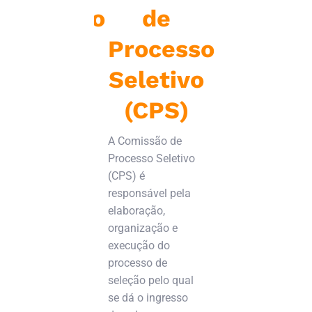
iberativo
de
d
e
Processo
Cur
ientador
Seletivo
O Colegiado
Curso é o ó
 llum
(CPS)
vinculado a
de graduaçã
CONI
A Comissão de
tem por fin
Processo Seletivo
implementa
 é um órgão
(CPS) é
Projeto Ped
tivo,
responsável pela
do Curso,
dor e
elaboração,
acompanhá-
gico que se
organização e
propor alte
a orientar,
execução do
nas matrize
 e
processo de
curriculares,
lhar a
seleção pelo qual
discutir te
a. O
se dá o ingresso
ligados a el
o dos