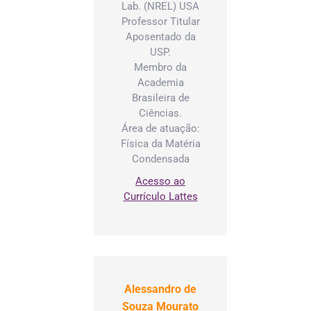
Lab. (NREL) USA
 pares
Professor Titular
sandro de
Aposentado da
za Morato
USP.
esentante do
Membro da
o técnico
Academia
Brasileira de
nistrativo,
Ciências.
cado pelos
Área de atuação:
 pares
Física da Matéria
 Batista
Condensada
a Junior –
Acesso ao
esentante da
Currículo Lattes
unidade
rna á llum,
cados pelo
or.
ana Franco
Alessandro de
s Leme
Souza Mourato
na –