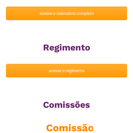
acesse o calendário completo
Regimento
acesse o regimento
Comissões
nselho
Comissão
Cole