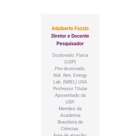
Olga Rus
denador de
Valeria 
uisa e
Marango
ratórios
Vinicius
cius
Adalberto Fazzio
Francisc
cisco
Diretor e Docente
Wasques
ques –
Pesquisador
esentante do
Doutorado: Física
o docente
(USP)
ndro
Pós-doutorado:
cimento
Nat. Ren. Energy
os –
Lab. (NREL) USA
esentante do
Professor Titular
Aposentado da
o docente
USP.
iela Frajtag
Membro da
presentante
Academia
orpo
Brasileira de
ente,
Ciências.
cado por
Área de atuação: