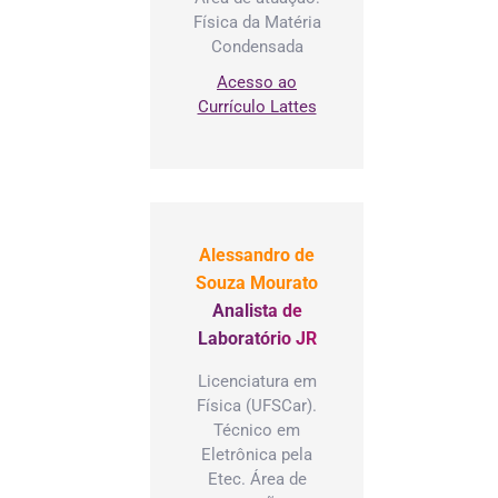
 pares
Física da Matéria
Condensada
sandro de
za Morato
Acesso ao
esentante do
Currículo Lattes
o técnico
nistrativo,
cado pelos
 pares
 Batista
Alessandro de
a Junior –
Souza Mourato
esentante da
Analista de
unidade
Laboratório JR
rna á llum,
Licenciatura em
cados pelo
Física (UFSCar).
or.
Técnico em
ana Franco
Eletrônica pela
s Leme
Etec. Área de
na –