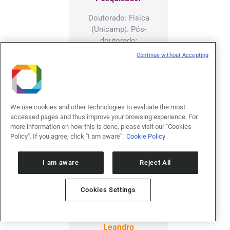
Doutorado: Física
(Unicamp). Pós-
doutorado:
Forschungszentrum
Continue without Accepting
MAIN, CNPEM e
HHU Düsseldorf
(pesquisador
visitante). Área de
We use cookies and other technologies to evaluate the most
Atuação: Física da
accessed pages and thus improve your browsing experience. For
Matéria
more information on how this is done, please visit our "Cookies
Condensada.
Policy". If you agree, click "I am aware".
Cookie Policy
Acesso ao
Currículo Lattes
I am aware
Reject All
Cookies Settings
Leandro