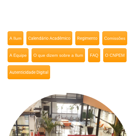
A Ilum
Calendário Acadêmico
Regimento
Comissões
A Equipe
O que dizem sobre a Ilum
FAQ
O CNPEM
Autenticidade Digital