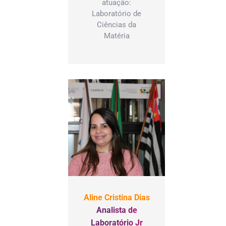
atuação:
esentante da
Laboratório de
unidade
Ciências da
rna á llum,
Matéria
cados pelo
or.
Aline Cristina Dias
Analista de
Laboratório Jr