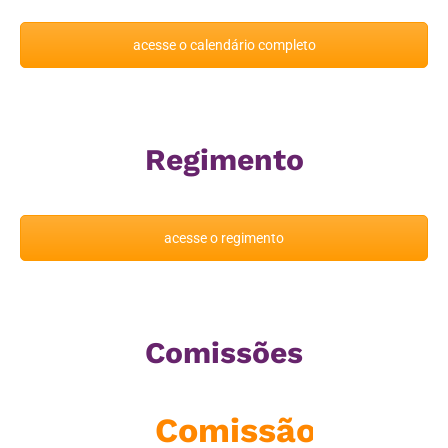
acesse o calendário completo
Regimento
acesse o regimento
Comissões
nselho
Comissão
Cole