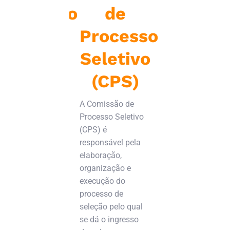
iberativo
de
d
e
Processo
Cur
ientador
Seletivo
O Colegiado
Curso é o ó
 llum
(CPS)
vinculado a
de graduaçã
CONI
A Comissão de
tem por fin
Processo Seletivo
implementa
 é um órgão
(CPS) é
Projeto Ped
tivo,
responsável pela
do Curso,
dor e
elaboração,
acompanhá-
gico que se
organização e
propor alte
a orientar,
execução do
nas matrize
 e
processo de
curriculares,
lhar a
seleção pelo qual
discutir te
a. O
se dá o ingresso
ligados a el
o dos