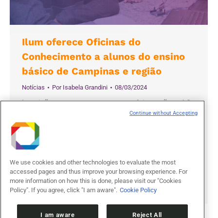
Ilum oferece Oficinas do
Conhecimento a alunos do ensino
básico de Campinas e região
Notícias
Por
Isabela Grandini
08/03/2024
Inscrições começam nesta sexta-feira e vão até 8
Continue without Accepting
de abril; as vagas são exclusivas para estudantes
de escolas públicas A Ilum Escola de Ciência,
faculdade gratuita do Centro Nacional de
Pesquisa em Energia e Materiais (CNPEM), abre,
We use cookies and other technologies to evaluate the most
nesta sexta-feira (8/3), as inscrições para as
accessed pages and thus improve your browsing experience. For
Oficinas do Conhecimento. A ação é voltada a
more information on how this is done, please visit our "Cookies
alunos do ensino…
Policy". If you agree, click "I am aware".
Cookie Policy
I am aware
Reject All