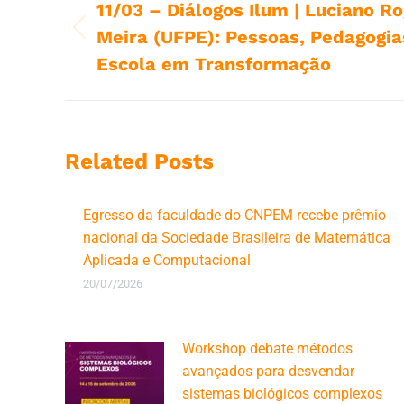
de
11/03 – Diálogos Ilum | Luciano R
Meira (UFPE): Pessoas, Pedagogia
Post
post:
anterior:
Escola em Transformação
Related Posts
Egresso da faculdade do CNPEM recebe prêmio
nacional da Sociedade Brasileira de Matemática
Aplicada e Computacional
20/07/2026
Workshop debate métodos
avançados para desvendar
sistemas biológicos complexos