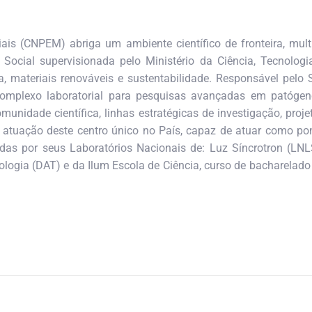
is (CNPEM) abriga um ambiente científico de fronteira, multi
 Social supervisionada pelo Ministério da Ciência, Tecnolo
 materiais renováveis e sustentabilidade. Responsável pelo Si
complexo laboratorial para pesquisas avançadas em patógeno
omunidade científica, linhas estratégicas de investigação, pr
atuação deste centro único no País, capaz de atuar como pon
as por seus Laboratórios Nacionais de: Luz Síncrotron (LNLS
logia (DAT) e da Ilum Escola de Ciência, curso de bacharelado