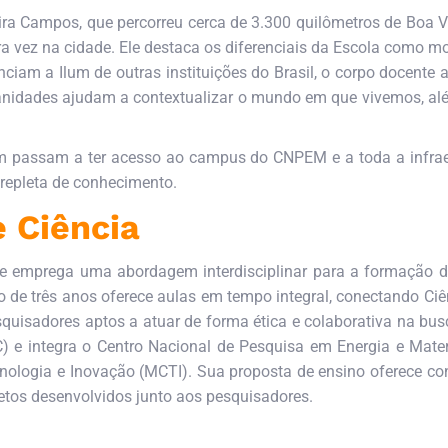
veira Campos, que percorreu cerca de 3.300 quilômetros de Boa 
ira vez na cidade. Ele destaca os diferenciais da Escola como mo
iam a Ilum de outras instituições do Brasil, o corpo docente
manidades ajudam a contextualizar o mundo em que vivemos, alé
 passam a ter acesso ao campus do CNPEM e a toda a infraest
 repleta de conhecimento.
e Ciência
ue emprega uma abordagem interdisciplinar para a formação de 
e três anos oferece aulas em tempo integral, conectando Ciên
squisadores aptos a atuar de forma ética e colaborativa na bu
C) e integra o Centro Nacional de Pesquisa em Energia e Ma
ecnologia e Inovação (MCTI). Sua proposta de ensino oferece co
etos desenvolvidos junto aos pesquisadores.