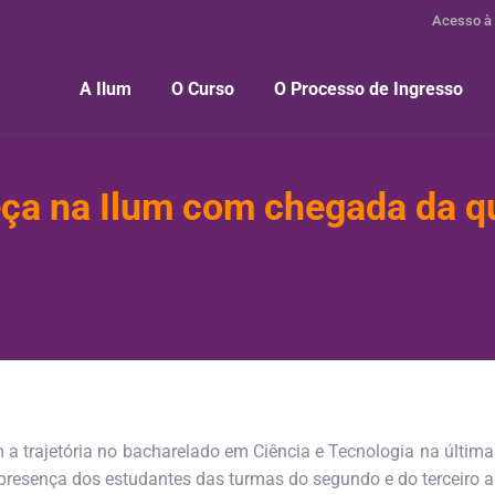
Acesso à
A Ilum
O Curso
O Processo de Ingresso
ça na Ilum com chegada da q
 a trajetória no bacharelado em Ciência e Tecnologia na últi
a presença dos estudantes das turmas do segundo e do terceiro a