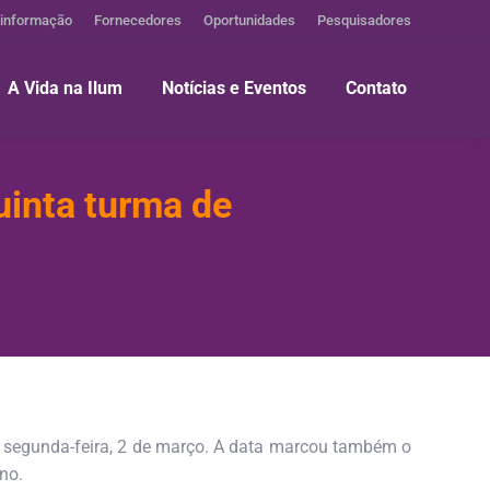
 informação
Fornecedores
Oportunidades
Pesquisadores
A Vida na Ilum
Notícias e Eventos
Contato
uinta turma de
ma segunda-feira, 2 de março. A data marcou também o
no.