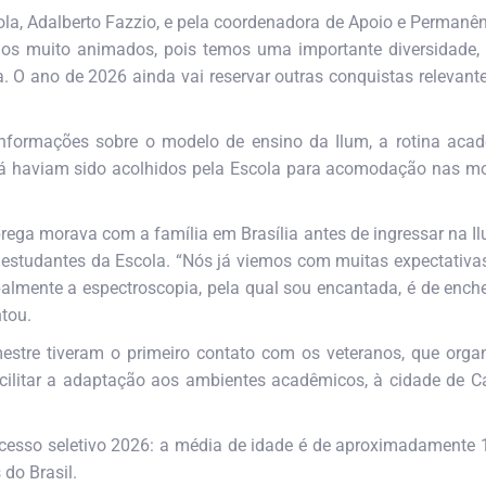
la, Adalberto Fazzio, e pela coordenadora de Apoio e Permanência
os muito animados, pois temos uma importante diversidade,
 O ano de 2026 ainda vai reservar outras conquistas relevantes
nformações sobre o modelo de ensino da Ilum, a rotina acadê
 já haviam sido acolhidos pela Escola para acomodação nas mo
rega morava com a família em Brasília antes de ingressar na I
 estudantes da Escola. “Nós já viemos com muitas expectati
cipalmente a espectroscopia, pela qual sou encantada, é de enc
ntou.
estre tiveram o primeiro contato com os veteranos, que orga
cilitar a adaptação aos ambientes acadêmicos, à cidade de Ca
esso seletivo 2026: a média de idade é de aproximadamente 18
 do Brasil.