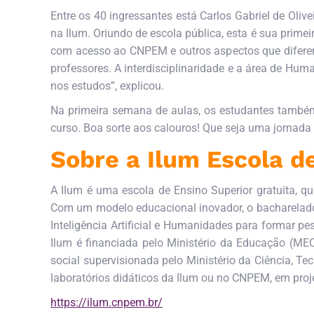
Entre os 40 ingressantes está Carlos Gabriel de Oli
na Ilum. Oriundo de escola pública, esta é sua prime
com acesso ao CNPEM e outros aspectos que diferenc
professores. A interdisciplinaridade e a área de Hu
nos estudos”, explicou.
Na primeira semana de aulas, os estudantes também
curso.
Boa sorte aos calouros! Que seja uma jornada
Sobre a Ilum Escola d
A Ilum é uma escola de Ensino Superior gratuita, q
Com um modelo educacional inovador, o bacharelado d
Inteligência Artificial e Humanidades para formar pe
Ilum é financiada pelo Ministério da Educação (ME
social supervisionada pelo Ministério da Ciência, T
laboratórios didáticos da Ilum ou no CNPEM, em proj
https://ilum.cnpem.br/