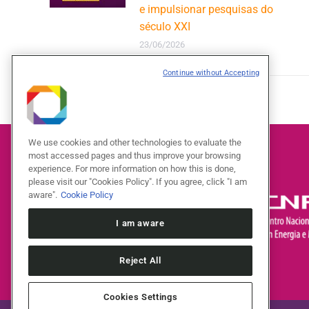
e impulsionar pesquisas do
século XXI
23/06/2026
Continue without Accepting
We use cookies and other technologies to evaluate the
most accessed pages and thus improve your browsing
experience. For more information on how this is done,
please visit our "Cookies Policy". If you agree, click "I am
aware".
Cookie Policy
I am aware
Reject All
Cookies Settings