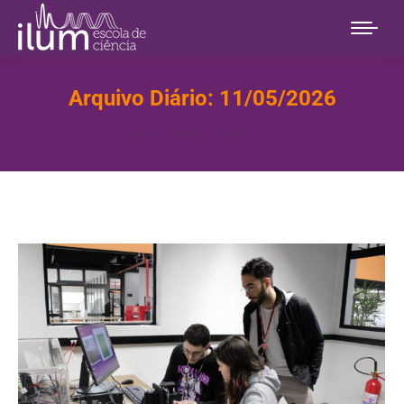
Arquivo Diário:
11/05/2026
Você está aqui:
Início
2026
maio
11