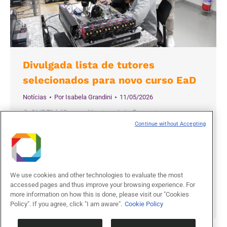
Divulgada lista de tutores
selecionados para novo curso EaD
Notícias
Por
Isabela Grandini
11/05/2026
O CNPEM (Centro Nacional de Pesquisa em
Continue without Accepting
Energia e Materiais) divulga a lista dos 24
candidatos aprovados para atuar como tutores do
novo curso de formação continuada a distância
(EaD) voltado a professores do Ensino Médio da
We use cookies and other technologies to evaluate the most
rede pública da Paraíba. Os selecionados irão
accessed pages and thus improve your browsing experience. For
atuar nas categorias graduação e pós-graduação,
more information on how this is done, please visit our "Cookies
apoiando a formação em Inteligência…
Policy". If you agree, click "I am aware".
Cookie Policy