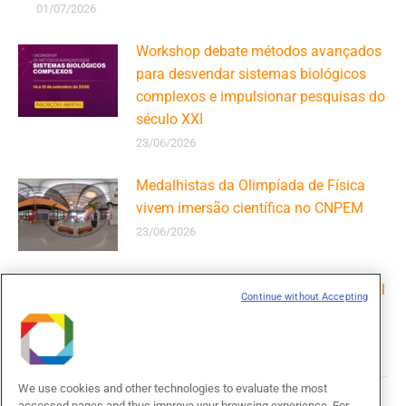
01/07/2026
Workshop debate métodos avançados
para desvendar sistemas biológicos
complexos e impulsionar pesquisas do
século XXI
23/06/2026
Medalhistas da Olimpíada de Física
vivem imersão científica no CNPEM
23/06/2026
Parceria entre CNPEM/Ilum e Paraíba vai capacitar mil
Continue without Accepting
professores em IA e emergência climática
16/06/2026
We use cookies and other technologies to evaluate the most
accessed pages and thus improve your browsing experience. For