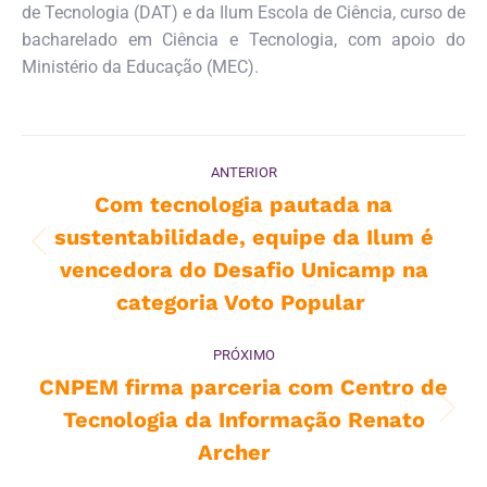
de Tecnologia (DAT) e da Ilum Escola de Ciência, curso de
bacharelado em Ciência e Tecnologia, com apoio do
Ministério da Educação (MEC).
Navegação
ANTERIOR
de
Com tecnologia pautada na
sustentabilidade, equipe da Ilum é
post:
Post
vencedora do Desafio Unicamp na
anterior:
categoria Voto Popular
PRÓXIMO
CNPEM firma parceria com Centro de
Tecnologia da Informação Renato
Próximo
post:
Archer