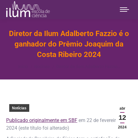
Diretor da Ilum Adalberto Fazzio é o
ganhador do Prêmio Joaquim da
Costa Ribeiro 2024
Você está aqui:
Início
Notícias
Diretor da Ilum Adalberto Fazzio…
Notícias
abr
12
Publicado originalmente em SBF
em 22 de fevereiro de
2024 (este título foi alterado)
2024