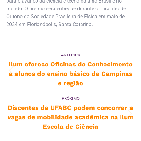
para o avanço da ciência e tecnologia no Brasil e no
mundo. O prêmio será entregue durante o Encontro de
Outono da Sociedade Brasileira de Física em maio de
2024 em Florianópolis, Santa Catarina.
Navegação
ANTERIOR
de
Ilum oferece Oficinas do Conhecimento
a alunos do ensino básico de Campinas
Post
post:
anterior:
e região
PRÓXIMO
Discentes da UFABC podem concorrer a
vagas de mobilidade acadêmica na Ilum
Próximo
post:
Escola de Ciência