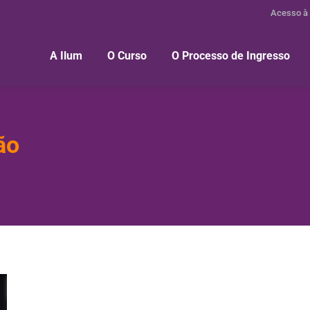
Acesso à
A Ilum
O Curso
O Processo de Ingresso
ão