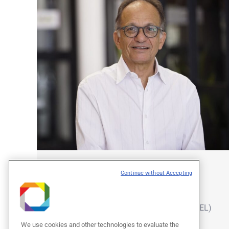
Adalberto Fazzio
Continue without Accepting
Diretor e Docente Pesquisador
Doutorado: Física (USP)
Pós-doutorado: Nat. Ren. Energy Lab. (NREL)
USA
We use cookies and other technologies to evaluate the