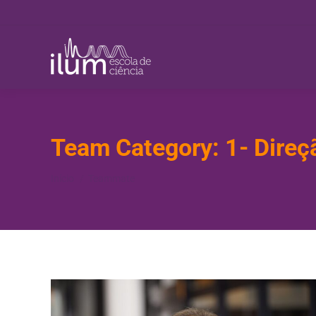
Team Category:
1- Direç
Você está aqui:
Início
Teammate