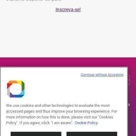
Inscreva-se!
Continue without Accepting
A Ilum Escola de Ciência está localizada em Campinas-SP, na Rua
We use cookies and other technologies to evaluate the most
Lauro Vanucci, 1.020, CEP 13087-548, no bairro Santa Cândida.
accessed pages and thus improve your browsing experience. For
more information on how this is done, please visit our "Cookies
Telefone: (19) 3756-9100 | (19) 99674-0142
Policy". If you agree, click "I am aware".
Cookie Policy
Horário de atendimento: de segunda a sexta, das 8h às 17h
Facebook
Instagram
Twitter
Youtube
LinkedIn