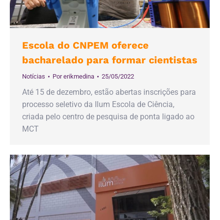
Escola do CNPEM oferece
bacharelado para formar cientistas
Notícias
Por
erikmedina
25/05/2022
Até 15 de dezembro, estão abertas inscrições para
processo seletivo da Ilum Escola de Ciência,
criada pelo centro de pesquisa de ponta ligado ao
MCT