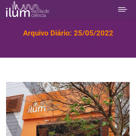
Arquivo Diário:
25/05/2022
Você está aqui:
Início
2022
maio
25