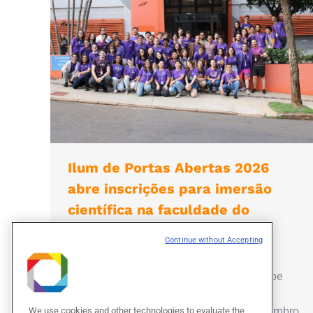
Ilum de Portas Abertas 2026
abre inscrições para imersão
científica na faculdade do
CNPEM
Continue without Accepting
Notícias
Por
Adriana Almeida
01/07/2026
Evento gratuito da Escola de Ciência recebe
estudantes do Ensino Médio e demais
interessados em ciência no dia 26 de setembro,
We use cookies and other technologies to evaluate the