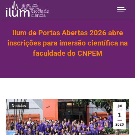
Ilum de Portas Abertas 2026 abre
inscrições para imersão científica na
faculdade do CNPEM
Você está aqui:
Início
Notícias
Ilum de Portas Abertas 2026…
Notícias
jul
1
2026