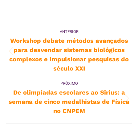
Navegação
ANTERIOR
de
Workshop debate métodos avançados
para desvendar sistemas biológicos
post:
Post
complexos e impulsionar pesquisas do
anterior:
século XXI
PRÓXIMO
De olimpíadas escolares ao Sirius: a
semana de cinco medalhistas de Física
Próximo
post:
no CNPEM