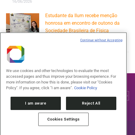
16/06/2026
Estudante da Ilum recebe menção
honrosa em encontro de outono da
Sociedade Brasileira de Física
09/06/2026
Continue without Accepting
We use cookies and other technologies to evaluate the most
accessed pages and thus improve your browsing experience. For
more information on how this is done, please visit our "Cookies
Policy". If you agree, click "I am aware".
Cookie Policy
I am aware
Reject All
Cookies Settings
English
(
Inglês
)
Português