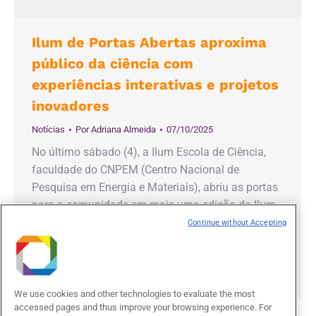
Ilum de Portas Abertas aproxima
público da ciência com
experiências interativas e projetos
inovadores
Notícias
Por
Adriana Almeida
07/10/2025
No último sábado (4), a Ilum Escola de Ciência,
faculdade do CNPEM (Centro Nacional de
Pesquisa em Energia e Materiais), abriu as portas
para a comunidade em mais uma edição do Ilum
de Portas Abertas (IPA). O evento anual reuniu
Continue without Accepting
dezenas de visitantes em Campinas e
proporcionou um mergulho no universo da ciência,
tecnologia e…
We use cookies and other technologies to evaluate the most
accessed pages and thus improve your browsing experience. For